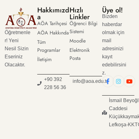
Hakkımızd
Hızlı
Üye ol!
a
Linkler
Bizden
AÖA Tarihçesi
Öğrenci Bilgi
haberdar
Sistemi
AÖA Hakkında
Öğretmenle
olmak için
Moodle
r! Yeni
mail
Tüm
Nesil Sizin
adresinizi
Programlar
Elektronik
Eseriniz
kayıt
Posta
İletişim
Olacaktır.
edebilirsini
z.
+90 392
info@aoa.edu.tr
228 56 36
İsmail Beyoğ
Caddesi
Küçükkaymak
Lefkoşa-KKT