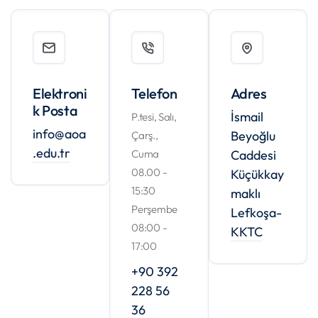
Elektroni
Telefon
Adres
k Posta
İsmail
P.tesi, Salı,
info@aoa
Beyoğlu
Çarş.,
.edu.tr
Cuma
Caddesi
08.00 -
Küçükkay
15:30
maklı
Perşembe
Lefkoşa-
08:00 -
KKTC
17:00
+90 392
228 56
36