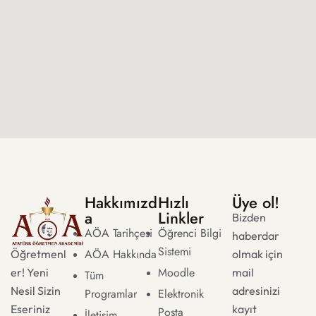
Hakkımızd
Hızlı
Üye ol!
a
Linkler
Bizden
AÖA Tarihçesi
Öğrenci Bilgi
haberdar
Sistemi
AÖA Hakkında
Öğretmenl
olmak için
Moodle
er! Yeni
mail
Tüm
Nesil Sizin
adresinizi
Programlar
Elektronik
Eseriniz
kayıt
Posta
İletişim