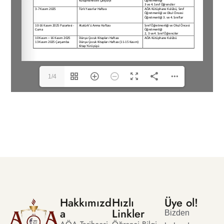
1/4
Hakkımızd
Hızlı
Üye ol!
a
Linkler
Bizden