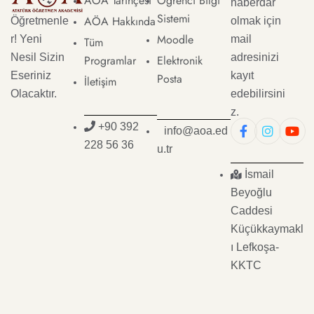
AÖA Tarihçesi
Öğrenci Bilgi
haberdar
Sistemi
AÖA Hakkında
Öğretmenle
olmak için
Moodle
r! Yeni
mail
Tüm
Nesil Sizin
adresinizi
Programlar
Elektronik
Eseriniz
kayıt
Posta
İletişim
Olacaktır.
edebilirsini
z.
+90 392
info@aoa.ed
228 56 36
u.tr
İsmail
Beyoğlu
Caddesi
Küçükkaymakl
ı Lefkoşa-
KKTC