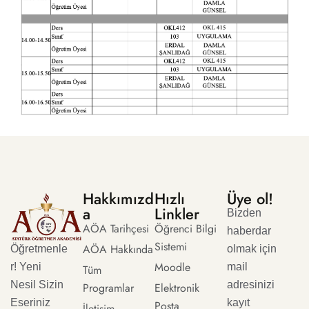
Hakkımızd
Hızlı
Üye ol!
a
Linkler
Bizden
AÖA Tarihçesi
Öğrenci Bilgi
haberdar
Sistemi
AÖA Hakkında
Öğretmenle
olmak için
Moodle
r! Yeni
mail
Tüm
Nesil Sizin
adresinizi
Programlar
Elektronik
Eseriniz
kayıt
Posta
İletişim