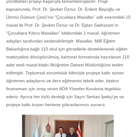
yürüttükleri projeyi başarıyla tamamlamışlardır. Proje
kapsamında, Prof. Dr. Şevket Öznur, Dr. Erdem Beyoğlu ve
Ümmü Gülsüm Çinici’nin “Çocuklara Masallar” adlı eserindeki 15
masal ile Prof. Dr. Şevket Öznur ve Dr. Ejdan Sadrazam’ın
“Çocuklara Kıbrıs Masalları” kitabındaki 1 masal, öğretmen
adayları tarafından seslendirilmiştir. Masallar, Millî Eğitim
Bakanlığına bağlı 110 okul için görsellerle desteklenerek eğitim
materyaline dönüştürülmüş; kartonet formatında hazırlanan 110
adet sesli masal kitabı İlköğretim Dairesi Müdürlüğüne teslim
edilmiştir. Toplumsal sorumluluk bilinciyle projeye katkı sunan
öğretmen adaylarını ve ders eğitmenini tebrik eder, kitabın
finansmanı için onay veren AÖA Yönetim Kuruluna teşekkür
ederiz. Ayrıca her türlü desteği için Sayın Serkan İpekçi’ye ve
projeye katkı koyan herkese şükranlarımızı sunarız.