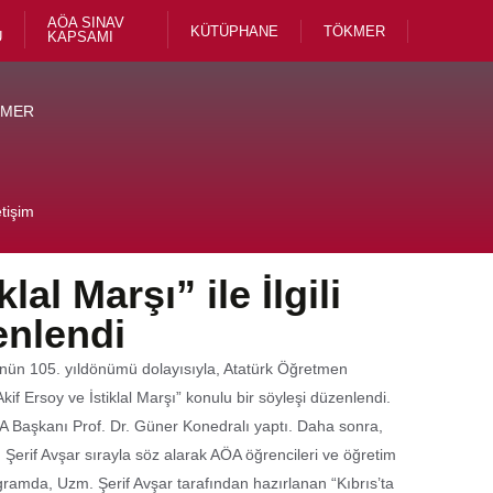
AÖA SINAV
KÜTÜPHANE
TÖKMER
U
KAPSAMI
KMER
etişim
lal Marşı” ile İlgili
enlendi
ünün 105. yıldönümü dolayısıyla, Atatürk Öğretmen
f Ersoy ve İstiklal Marşı” konulu bir söyleşi düzenlendi.
A Başkanı Prof. Dr. Güner Konedralı yaptı. Daha sonra,
 Şerif Avşar sırayla söz alarak AÖA öğrencileri ve öğretim
gramda, Uzm. Şerif Avşar tarafından hazırlanan “Kıbrıs’ta