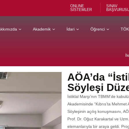
ONLINE
SINAV
SİSTEMLER
BAŞVURUS
kkımızda
Akademik
İdari
Öğrenci
TÖ
İl
AÖA’da “İstik
Söyleşi Düz
İstiklal Marşı’nın TBMM’de kabul
Akademisinde “Kıbrıs’ta Mehmet Aki
Söyleşinin açılış konuşmasını, AÖ
Prof. Dr. Oğuz Karakartal ve Uzm.
elemanlarıyla bir araya geldi. Pro