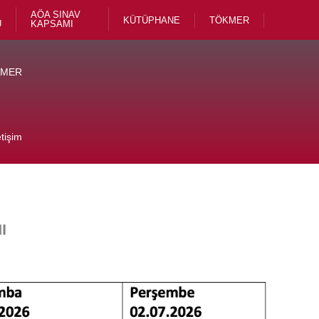
AÖA SINAV
KÜTÜPHANE
TÖKMER
U
KAPSAMI
KMER
etişim