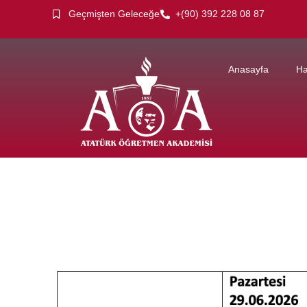
Geçmişten Geleceğe
+(90) 392 228 08 87
Anasayfa
Ha