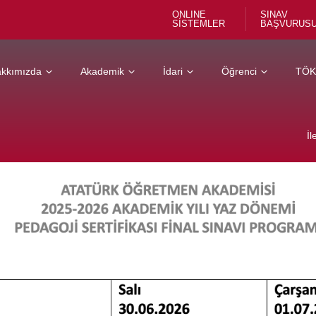
ONLINE
SINAV
SİSTEMLER
BAŞVURUS
kkımızda
Akademik
İdari
Öğrenci
TÖ
İl