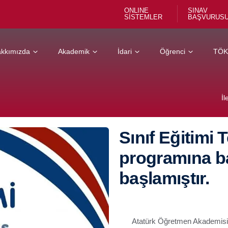
ONLINE
SINAV
SİSTEMLER
BAŞVURUS
kkımızda
Akademik
İdari
Öğrenci
TÖ
İl
Sınıf Eğitimi 
programına b
başlamıştır.
⁠Atatürk Öğretmen Akademisi 