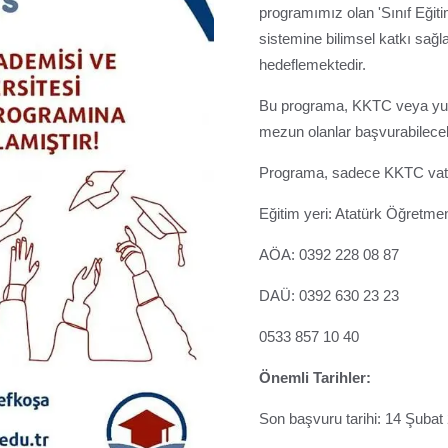
programımız olan 'Sınıf Eğit
sistemine bilimsel katkı sağl
hedeflemektedir.
⁠Bu programa, KKTC veya yur
mezun olanlar başvurabilecek
Programa, sadece KKTC vatan
Eğitim yeri: Atatürk Öğretme
AÖA: 0392 228 08 87
DAÜ: 0392 630 23 23
0533 857 10 40
Önemli Tarihler:
Son başvuru tarihi: 14 Şubat