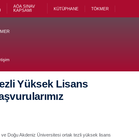
AÖA SINAV
KÜTÜPHANE
TÖKMER
U
KAPSAMI
KMER
etişim
Tezli Yüksek Lisans
aşvurularımız
ve Doğu Akdeniz Üniversitesi ortak tezli yüksek lisans